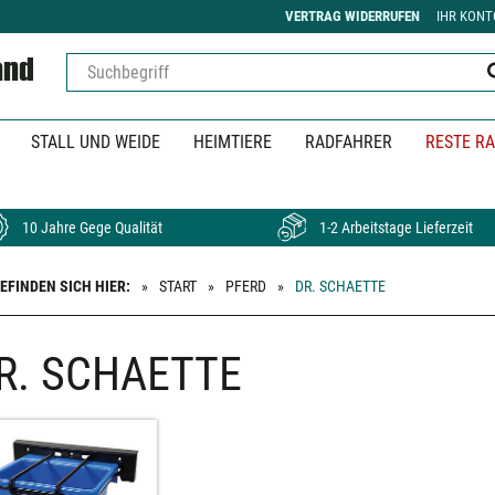
VERTRAG WIDERRUFEN
IHR KONT
STALL UND WEIDE
HEIMTIERE
RADFAHRER
RESTE RA
10 Jahre Gege Qualität
1-2 Arbeitstage Lieferzeit
BEFINDEN SICH HIER:
START
PFERD
DR. SCHAETTE
R. SCHAETTE