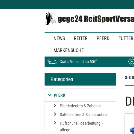
Zum
Hauptinhalt
springen
NEWS
REITER
PFERD
FUTTER
MARKENSUCHE
*
Gratis Versand ab 50€
SIE 
Kategorien
PFERD
D
Pferdedecken & Zubehör
Satteldecken & Schabracken
Hufschuhe, -bearbeitung, -
pflege.....