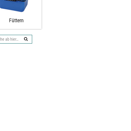
Füttern
che
: