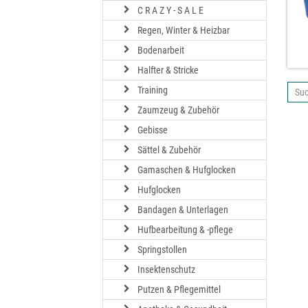
C R A Z Y - S A L E
Regen, Winter & Heizbar
Bodenarbeit
Halfter & Stricke
Training
Su
ab
Zaumzeug & Zubehör
hier
Gebisse
Sättel & Zubehör
Gamaschen & Hufglocken
Hufglocken
Bandagen & Unterlagen
Hufbearbeitung & -pflege
Springstollen
Insektenschutz
Putzen & Pflegemittel