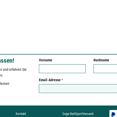
assen!
Vorname
Nachname
n und erfahren Sie
en.
Email-Adresse
*
xternen
Kontakt
Gege ReitSportVersand