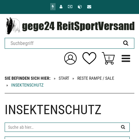
Zum
Hauptinhalt
springen
Menü ein
0
SIE BEFINDEN SICH HIER:
START
RESTE RAMPE / SALE
INSEKTENSCHUTZ
INSEKTENSCHUTZ
Suche
ab