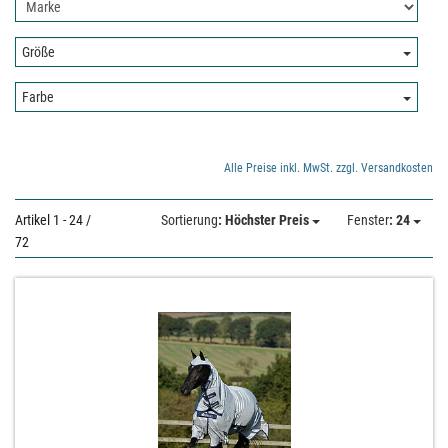
Nach
hier:
Hersteller
filtern:
Größe:
Größe
Farbe:
Farbe
Alle Preise inkl. MwSt. zzgl. Versandkosten
Artikel 1 - 24 /
Sortierung
: Höchster Preis
Fenster
: 24
72