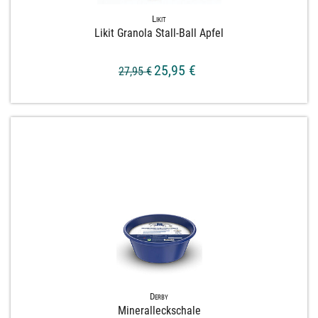
Likit
Likit Granola Stall-​Ball Apfel
25,95 €
27,95 €
Derby
Mineralleckschale