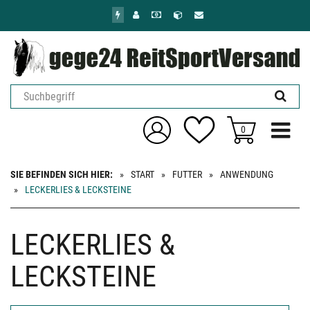
Zum
Hauptinhalt
springen
Menü ein
0
SIE BEFINDEN SICH HIER:
START
FUTTER
ANWENDUNG
LECKERLIES & LECKSTEINE
LECKERLIES &
LECKSTEINE