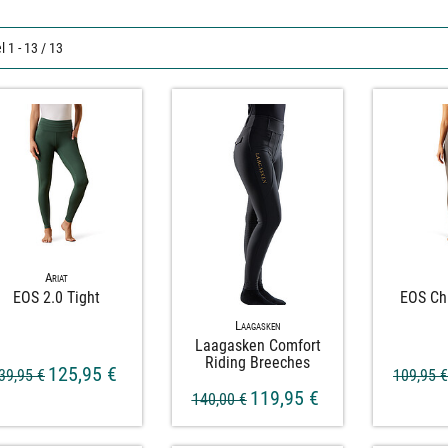
l 1 - 13 / 13
Ariat
EOS 2.​0 Tight
EOS Ch
Laagasken
Laagasken Comfort
Riding Breeches
125,95 €
39,95 €
109,95 
119,95 €
140,00 €