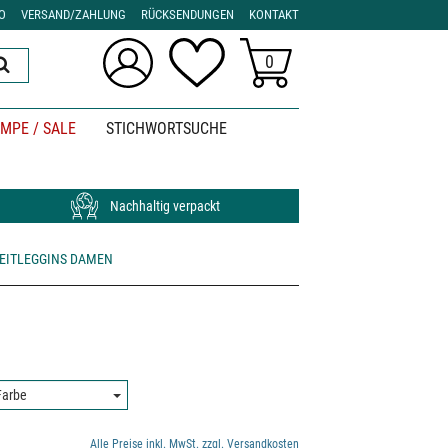
O
VERSAND/ZAHLUNG
RÜCKSENDUNGEN
KONTAKT
0
MPE / SALE
STICHWORTSUCHE
Nachhaltig verpackt
EITLEGGINS DAMEN
rbe:
Farbe
Alle Preise inkl. MwSt. zzgl. Versandkosten