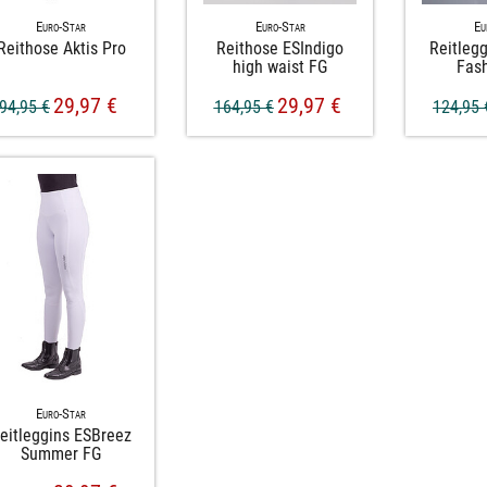
Euro-Star
Euro-Star
Eu
Reithose Aktis Pro
Reithose ESIndigo
Reitlegg
high waist FG
Fash
29,97 €
29,97 €
94,95 €
164,95 €
124,95 
Euro-Star
eitleggins ESBreez
Summer FG