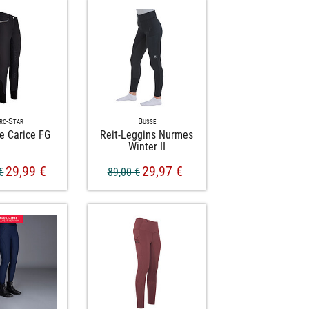
ro-Star
Busse
e Carice FG
Reit-​Leggins Nurmes
Winter II
29,99 €
29,97 €
€
89,00 €