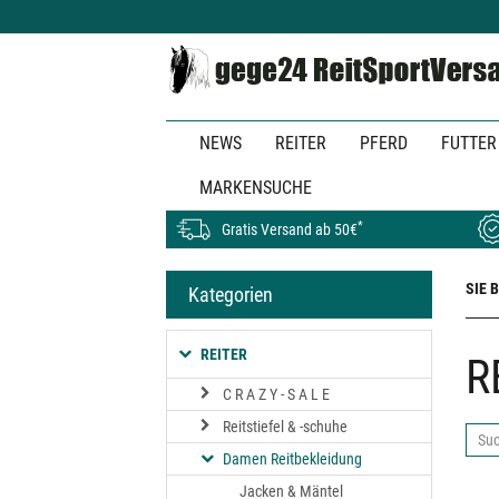
Zum
Hauptinhalt
springen
NEWS
REITER
PFERD
FUTTER
MARKENSUCHE
*
Gratis Versand ab 50€
SIE 
Kategorien
REITER
R
C R A Z Y - S A L E
Reitstiefel & -schuhe
Su
Damen Reitbekleidung
ab
Jacken & Mäntel
hier