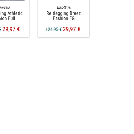
ro-Star
Euro-Star
ing Athletic
Reitlegging Breez
ion Full
Fashion FG
29,97 €
29,97 €
€
124,95 €