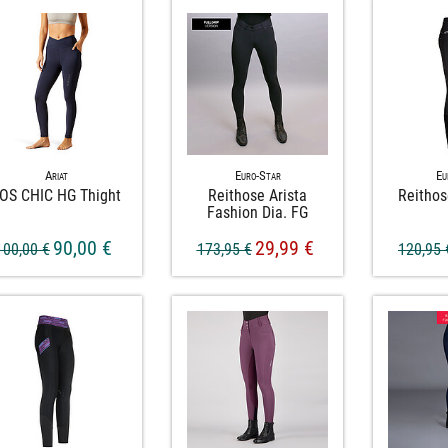
Ariat
Euro-Star
Eu
OS CHIC HG Thight
Reithose Arista
Reithos
Fashion Dia. FG
90,00 €
29,99 €
100,00 €
173,95 €
120,95 