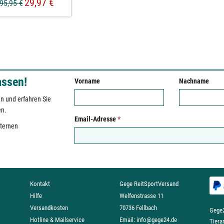
29,97 €
95,95 €
assen!
Vorname
Nachname
n und erfahren Sie
en.
Email-Adresse
*
xternen
Kontakt
Gege ReitSportVersand
Hilfe
Welfenstrasse 11
Versandkosten
70736 Fellbach
Gege2
Hotline & Mailservice
Email:
info@gege24.de
Tiera