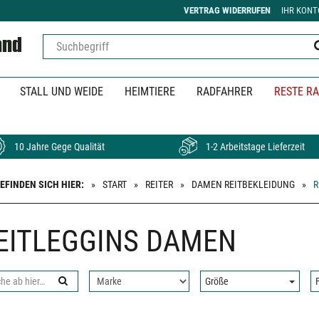
VERTRAG WIDERRUFEN
IHR KONT
STALL UND WEIDE
HEIMTIERE
RADFAHRER
RESTE RA
10 Jahre Gege Qualität
1-2 Arbeitstage Lieferzeit
BEFINDEN SICH HIER:
START
REITER
DAMEN REITBEKLEIDUNG
R
EITLEGGINS DAMEN
Nach
Größe:
Größe
Fa
che
Hersteller
filtern:
: