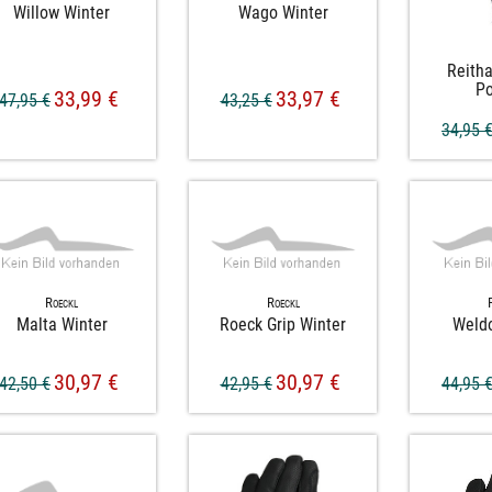
Willow Winter
Wago Winter
Reith
Po
33,99 €
33,97 €
47,95 €
43,25 €
34,95 
Roeckl
Roeckl
Malta Winter
Roeck Grip Winter
Weld
30,97 €
30,97 €
42,50 €
42,95 €
44,95 