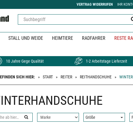
VERTRAG WIDERRUFEN
IHR KONT
STALL UND WEIDE
HEIMTIERE
RADFAHRER
RESTE RA
10 Jahre Gege Qualität
1-2 Arbeitstage Lieferzeit
BEFINDEN SICH HIER:
START
REITER
REITHANDSCHUHE
WINTE
INTERHANDSCHUHE
Nach
Größe:
Größe
Fa
che
Hersteller
filtern:
: