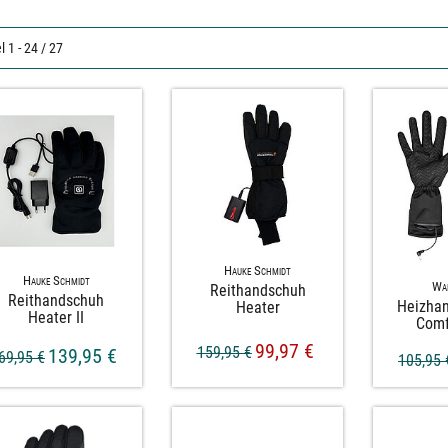
l 1 - 24 / 27
Hauke Schmidt
Hauke Schmidt
Wa
Reithandschuh
Reithandschuh
Heizha
Heater
Heater II
Comf
99,97 €
159,95 €
139,95 €
69,95 €
105,95 