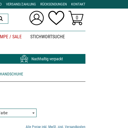
O
VERSAND/ZAHLUNG
RÜCKSENDUNGEN
KONTAKT
0
MPE / SALE
STICHWORTSUCHE
Nachhaltig verpackt
RHANDSCHUHE
rbe:
Farbe
Alle Preise inkl. MwSt. zzgl. Versandkosten