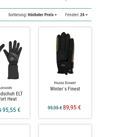
Sortierung
: Höchster Preis
Fenster
: 24
Hauske Schmidt
ldhausen
Winter´s Finest
ndschuh ELT
ort Heat
89,95 €
99,95 €
95,55 €
€