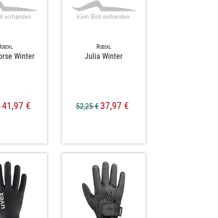
Roeckl
Roeckl
orse Winter
Julia Winter
41,97 €
37,97 €
€
52,25 €