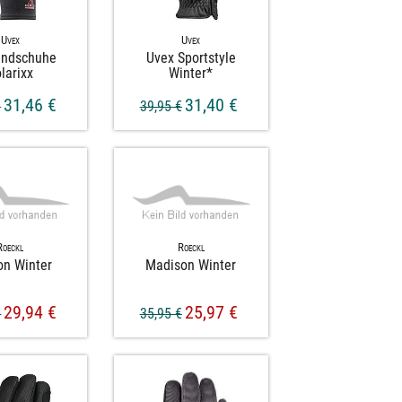
Uvex
Uvex
andschuhe
Uvex Sportstyle
larixx
Winter*
31,46 €
31,40 €
€
39,95 €
Roeckl
Roeckl
on Winter
Madison Winter
29,94 €
25,97 €
€
35,95 €