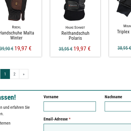
Moun
Roeckl
Hauke Schmidt
Triple
Handschuhe Malta
Reithandschuh
Winter
Polaris
19,97 €
19,97 €
38,95 
39,90 €
35,95 €
1
2
»
assen!
Vorname
Nachname
n und erfahren Sie
en.
Email-Adresse
*
xternen