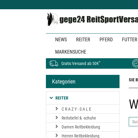
Zum
Hauptinhalt
springen
NEWS
REITER
PFERD
FUTTER
MARKENSUCHE
*
Gratis Versand ab 50€
SIE 
Kategorien
REITER
W
C R A Z Y - S A L E
Reitstiefel & -schuhe
Su
Damen Reitbekleidung
ab
Herren Reitbekleidung
hier