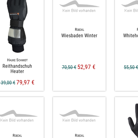
Roeckl
Wiesbaden Winter
Whiteh
Hauke Schmidt
Reithandschuh
52,97 €
70,50 €
55,50 
Heater
79,97 €
139,00 €
Roeckl
Roeckl