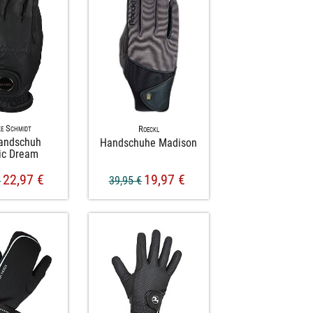
e Schmidt
Roeckl
handschuh
Handschuhe Madison
ic Dream
22,97 €
19,97 €
€
39,95 €