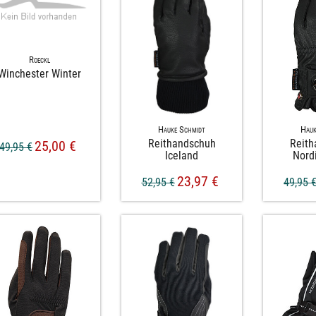
Roeckl
Winchester Winter
Hauk
Hauke Schmidt
Reit
Reithandschuh
25,00 €
49,95 €
Nord
Iceland
23,97 €
49,95 
52,95 €