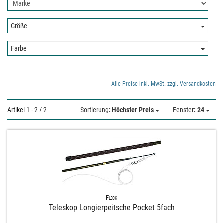
Nach
hier:
Hersteller
filtern:
Größe:
Größe
Farbe:
Farbe
Alle Preise inkl. MwSt. zzgl. Versandkosten
Artikel 1 - 2 / 2
Sortierung
: Höchster Preis
Fenster
: 24
Fleck
Teleskop Longierpeitsche Pocket 5fach