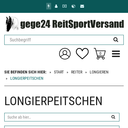
Zum
Hauptinhalt
springen
Menü ein
0
SIE BEFINDEN SICH HIER:
START
REITER
LONGIEREN
LONGIERPEITSCHEN
LONGIERPEITSCHEN
Suche
ab