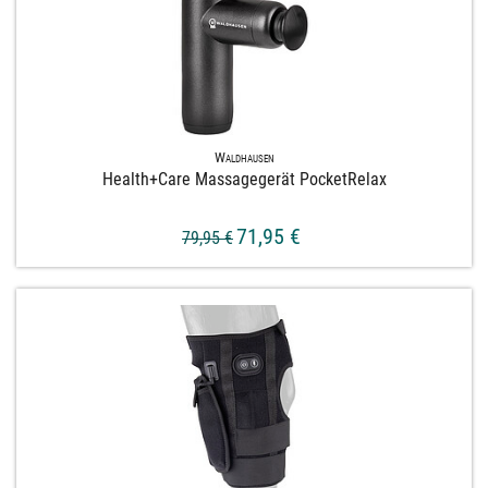
Waldhausen
Health+​Care Massagegerät PocketRelax
71,95 €
79,95 €