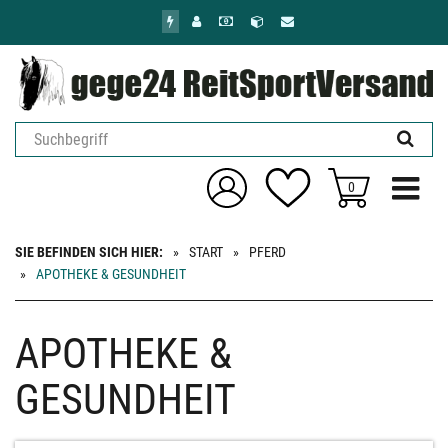
Zum
Hauptinhalt
springen
Menü ein
0
SIE BEFINDEN SICH HIER:
START
PFERD
APOTHEKE & GESUNDHEIT
APOTHEKE &
GESUNDHEIT