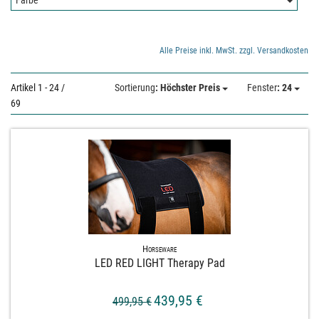
Farbe:
Farbe
Alle Preise inkl. MwSt. zzgl. Versandkosten
Artikel 1 - 24 /
Sortierung
: Höchster Preis
Fenster
: 24
69
Horseware
LED RED LIGHT Therapy Pad
439,95 €
499,95 €