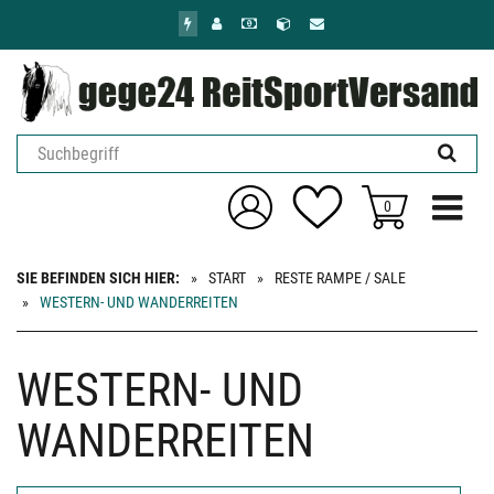
Zum
Hauptinhalt
springen
Menü ein
0
SIE BEFINDEN SICH HIER:
START
RESTE RAMPE / SALE
WESTERN- UND WANDERREITEN
WESTERN- UND
WANDERREITEN