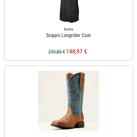
Scippis
Scippis Longrider Coat
148,97 €
239,80 €