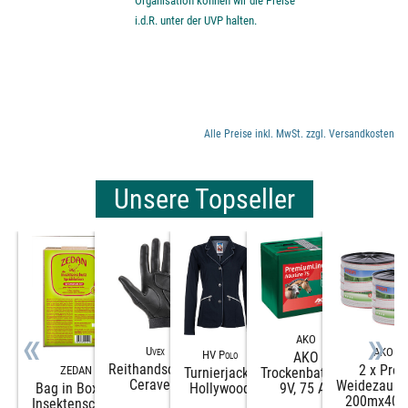
Organisation können wir die Preise
i.d.R. unter der UVP halten.
Alle Preise inkl. MwSt. zzgl. Versandkosten
Unsere Topseller
AKO
Uvex
AKO
HV Polo
AKO
Reithandschuhe
2 x Profi
ZEDAN
Turnierjacke
Trockenbatterie
Ceravent
Weidezaun
Bag in Box SP
Hollywood
9V, 75 Ah
200mx40
Insektenschutz