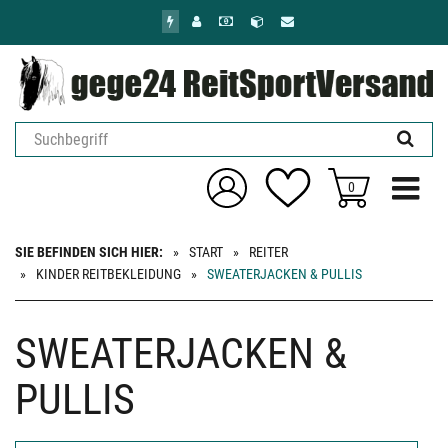
Zum
Hauptinhalt
springen
Menü ein
0
SIE BEFINDEN SICH HIER:
START
REITER
KINDER REITBEKLEIDUNG
SWEATERJACKEN & PULLIS
SWEATERJACKEN &
PULLIS