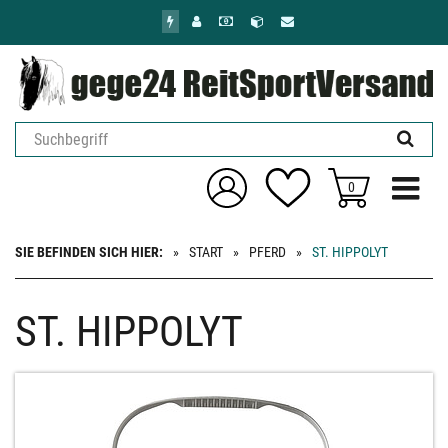
Zum
Hauptinhalt
springen
Menü ein
0
SIE BEFINDEN SICH HIER:
START
PFERD
ST. HIPPOLYT
ST. HIPPOLYT