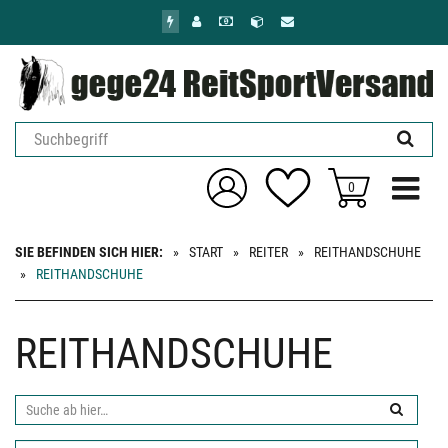
Zum
Hauptinhalt
springen
Menü ein
0
SIE BEFINDEN SICH HIER:
START
REITER
REITHANDSCHUHE
REITHANDSCHUHE
REITHANDSCHUHE
Suche
ab