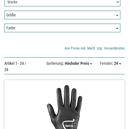
Nach
hier:
Hersteller
filtern:
Größe:
Größe
Farbe:
Farbe
Alle Preise inkl. MwSt. zzgl. Versandkosten
Artikel 1 - 24 /
Sortierung
: Höchster Preis
Fenster
: 24
28