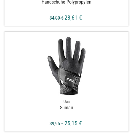
Handschuhe Polypropylen
28,61 €
34,00 €
Uvex
Sumair
25,15 €
39,95 €