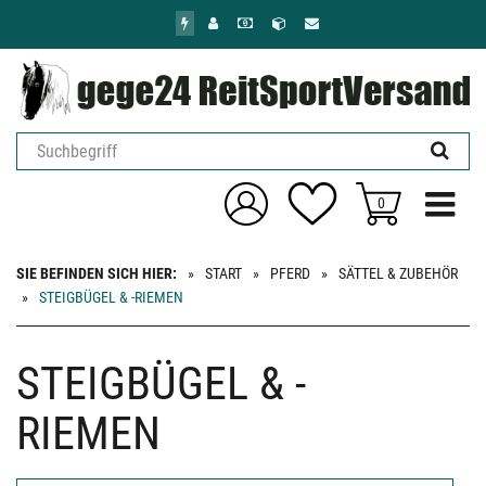
Zum
Hauptinhalt
springen
Menü ein
0
SIE BEFINDEN SICH HIER:
START
PFERD
SÄTTEL & ZUBEHÖR
STEIGBÜGEL & -RIEMEN
STEIGBÜGEL & -
RIEMEN