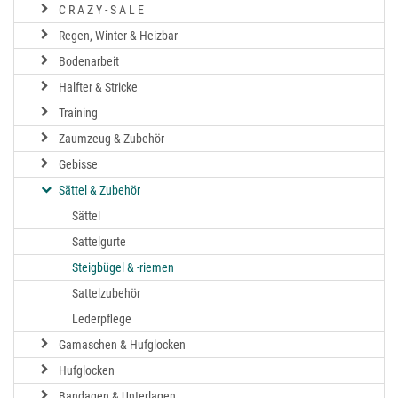
C R A Z Y - S A L E
Regen, Winter & Heizbar
Bodenarbeit
Halfter & Stricke
Training
Zaumzeug & Zubehör
Gebisse
Sättel & Zubehör
Sättel
Sattelgurte
Steigbügel & -riemen
Sattelzubehör
Lederpflege
Gamaschen & Hufglocken
Hufglocken
Bandagen & Unterlagen