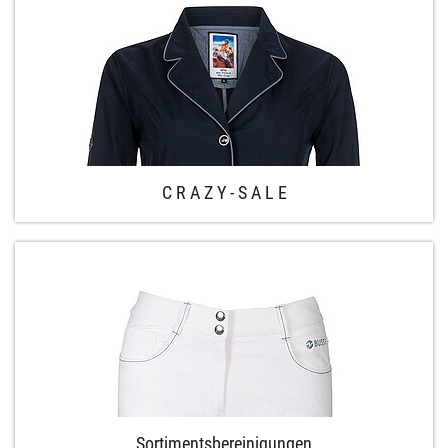
C R A Z Y - S A L E
Sortimentsbereinigungen