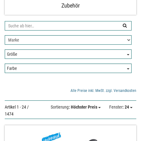
Zubehör
Suche
ab
Nach
hier:
Hersteller
filtern:
Größe:
Größe
Farbe:
Farbe
Alle Preise inkl. MwSt. zzgl. Versandkosten
Artikel 1 - 24 /
Sortierung
: Höchster Preis
Fenster
: 24
1474