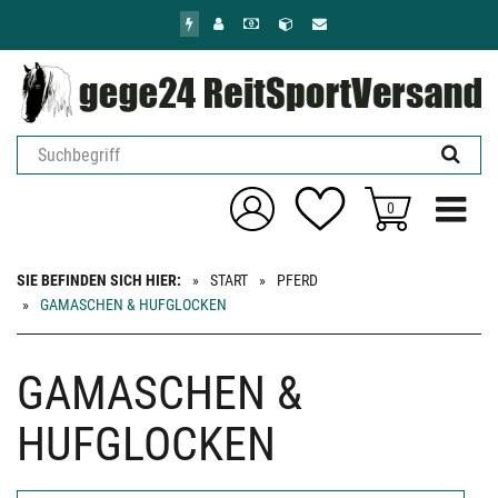
Zum
Hauptinhalt
springen
Menü ein
0
SIE BEFINDEN SICH HIER:
START
PFERD
GAMASCHEN & HUFGLOCKEN
GAMASCHEN &
HUFGLOCKEN