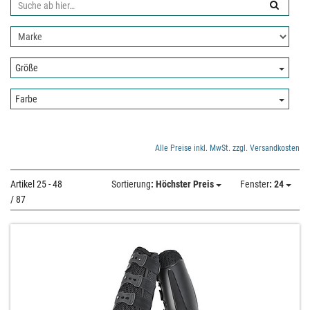
Suche
ab
Nach
hier:
Hersteller
filtern:
Größe:
Größe
Farbe:
Farbe
Alle Preise inkl. MwSt. zzgl. Versandkosten
Artikel 25 - 48
Sortierung
: Höchster Preis
Fenster
: 24
/ 87