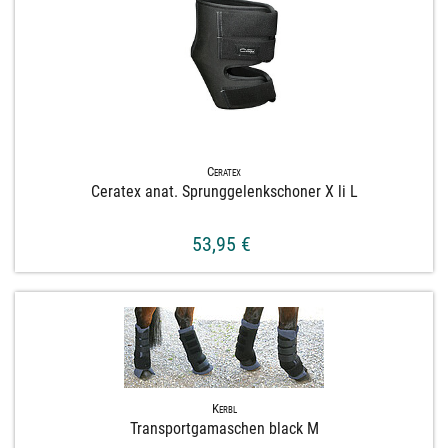
Ceratex
Ceratex anat. Sprunggelenkschoner X li L
53,95 €
Kerbl
Transportgamaschen black M