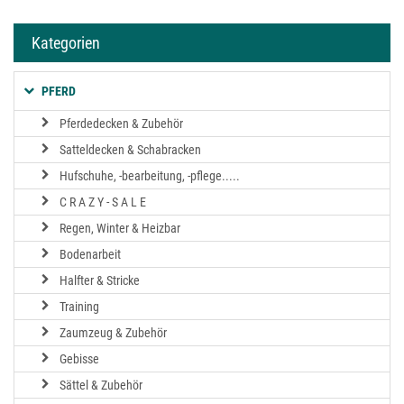
Kategorien
PFERD
Pferdedecken & Zubehör
Satteldecken & Schabracken
Hufschuhe, -bearbeitung, -pflege.....
C R A Z Y - S A L E
Regen, Winter & Heizbar
Bodenarbeit
Halfter & Stricke
Training
Zaumzeug & Zubehör
Gebisse
Sättel & Zubehör