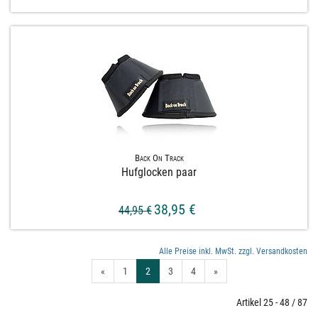
Back On Track
Hufglocken paar
38,95 €
44,95 €
Alle Preise inkl. MwSt. zzgl. Versandkosten
«
1
2
3
4
»
Artikel 25 - 48 / 87